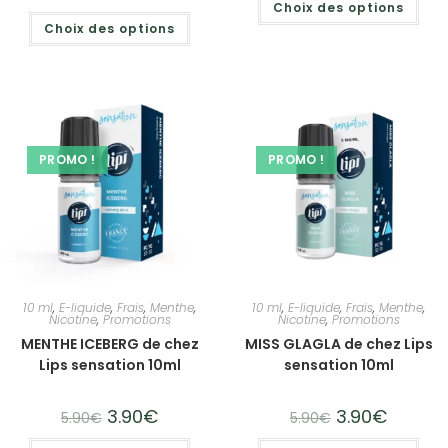
Choix des options
Choix des options
PROMO !
PROMO !
10 ml
,
E-liquide
,
Frais
,
Menthe
,
10 ml
,
E-liquide
,
Frais
,
Menthe
,
Nicotine
,
Promotions
Nicotine
,
Promotions
MENTHE ICEBERG de chez
MISS GLAGLA de chez Lips
Lips sensation 10ml
sensation 10ml
3.90
€
3.90
€
5.90
€
5.90
€