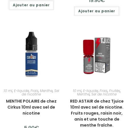
19.90
€
Ajouter au panier
Ajouter au panier
10 ml
,
E-liquide
,
Frais
,
Menthe
,
Sel
10 ml
,
E-liquide
,
Frais
,
Fruités
,
de nicotine
Menthe
,
Sel de nicotine
MENTHE POLAIRE de chez
RED ASTAIR de chez Tjuice
Cirkus 10ml avec sel de
10ml avec sel de nicotine.
nicotine
Fruits rouges, raisin noir,
anis et une touche de
menthe fraîche.
5.90
€