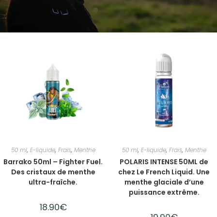
50 ml
,
E-liquide
,
Frais
,
Menthe
50 ml
,
E-liquide
,
Frais
,
Menthe
Barrako 50ml – Fighter Fuel.
POLARIS INTENSE 50ML de
Des cristaux de menthe
chez Le French Liquid. Une
ultra-fraîche.
menthe glaciale d’une
puissance extrême.
18.90
€