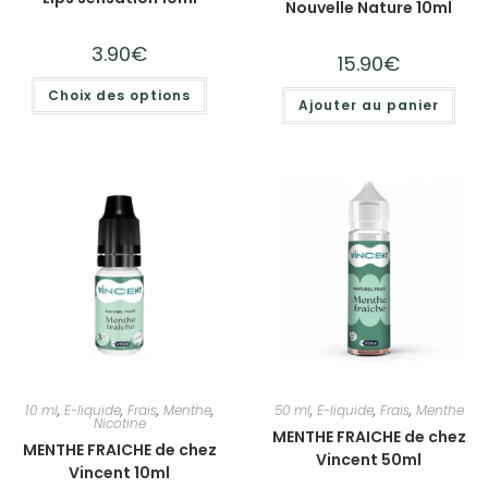
Nouvelle Nature 10ml
3.90
€
15.90
€
Choix des options
Ajouter au panier
10 ml
,
E-liquide
,
Frais
,
Menthe
,
50 ml
,
E-liquide
,
Frais
,
Menthe
Nicotine
MENTHE FRAICHE de chez
MENTHE FRAICHE de chez
Vincent 50ml
Vincent 10ml