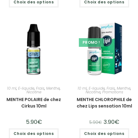
Choix des options
Choix des options
PROMO !
10 ml
,
E-liquide
,
Frais
,
Menthe
,
10 ml
,
E-liquide
,
Frais
,
Menthe
,
Nicotine
Nicotine
,
Promotions
MENTHE POLAIRE de chez
MENTHE CHLOROPHILE de
Cirkus 10ml
chez Lips sensation 10ml
5.90
€
3.90
€
5.90
€
Choix des options
Choix des options