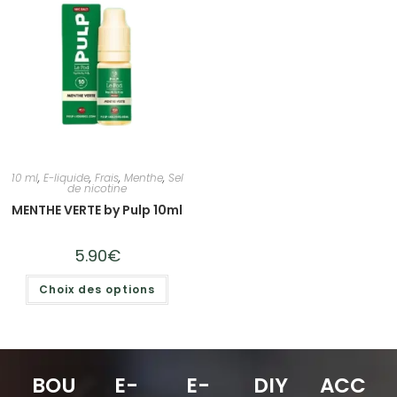
10 ml
,
E-liquide
,
Frais
,
Menthe
,
Sel
de nicotine
MENTHE VERTE by Pulp 10ml
5.90
€
Choix des options
BOU
E-
E-
DIY
ACC