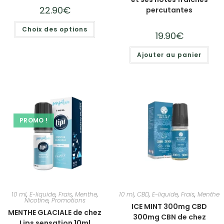
22.90
€
percutantes
Choix des options
19.90
€
Ajouter au panier
PROMO !
10 ml
,
E-liquide
,
Frais
,
Menthe
,
10 ml
,
CBD
,
E-liquide
,
Frais
,
Menthe
Nicotine
,
Promotions
ICE MINT 300mg CBD
MENTHE GLACIALE de chez
300mg CBN de chez
Lips sensation 10ml