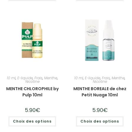
10 ml
,
E-liquide
,
Frais
,
Menthe
,
10 ml
,
E-liquide
,
Frais
,
Menthe
,
Nicotine
Nicotine
MENTHE CHLOROPHILE by
MENTHE BOREALE de chez
Pulp 10ml
Petit Nuage 10ml
5.90
€
5.90
€
Choix des options
Choix des options