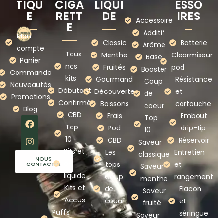
TIQU
CIGA
LIQUI
ESSO
E
RETT
DE
IRES
Accessoire
E
Additif
Mon
Classic
Batterie
Arôme
compte
Tous
Menthe
Clearmiseur-
Base
Panier
nos
Fruités
pod
Booster
Commande
kits
Gourmand
Résistance
Coup
Nouveautés
Débutant
Découverte
et
de
Promotions
Confirmé
Boissons
cartouche
coeur
Blog
CBD
Frais
Embout
Top
Top
Pod
drip-tip
10
10
CBD
Réservoir
Saveur
Kits et
Les
Entretien
classique
NOUS
e-
tops
et
CONTACTER
Saveur
liquide
Coup
rangement
menthe
Kits et
de
Flacon
Saveur
Accus
coeur
et
fruité
Puffs
séringue
Saveur