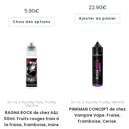
22.90
€
5.90
€
Ajouter au panier
Choix des options
50 ml
,
E-liquide
,
Frais
,
Fruités
,
50 ml
,
E-liquide
,
Fruités
,
Menthe
Menthe
PINKMAN CONCEPT de chez
RAGNA ROCK de chez A&L
Vampire Vape. Fraise,
50ml. Fruits rouges frais à
Framboise, Cerise.
la fraise, framboise, mûre