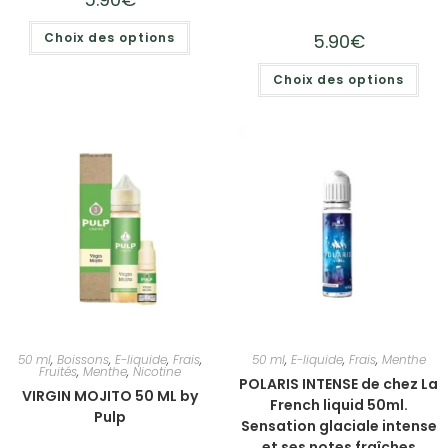
Choix des options
5.90
€
Choix des options
50 ml
,
Boissons
,
E-liquide
,
Frais
,
50 ml
,
E-liquide
,
Frais
,
Menthe
Fruités
,
Menthe
,
Nicotine
POLARIS INTENSE de chez La
VIRGIN MOJITO 50 ML by
French liquid 50ml.
Pulp
Sensation glaciale intense
et ses notes fraîches