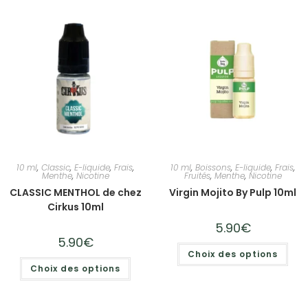
10 ml
,
Classic
,
E-liquide
,
Frais
,
10 ml
,
Boissons
,
E-liquide
,
Frais
,
Menthe
,
Nicotine
Fruités
,
Menthe
,
Nicotine
CLASSIC MENTHOL de chez
Virgin Mojito By Pulp 10ml
Cirkus 10ml
5.90
€
5.90
€
Choix des options
Choix des options