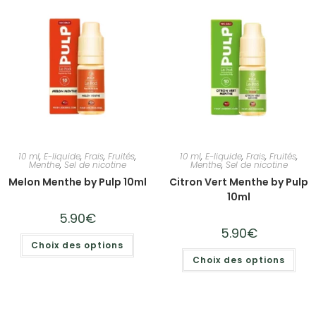
10 ml
,
E-liquide
,
Frais
,
Fruités
,
10 ml
,
E-liquide
,
Frais
,
Fruités
,
Menthe
,
Sel de nicotine
Menthe
,
Sel de nicotine
Melon Menthe by Pulp 10ml
Citron Vert Menthe by Pulp
10ml
5.90
€
5.90
€
Choix des options
Choix des options