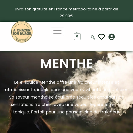
Livraison gratuite en France métropolitaine à partir de
29.90€
0
MENTHE
Le e-liquide Menthe offre une fraîcheur intense et
rafraîchissante, idéale pour une vape vivifiante au quotidien.
Sa saveur mentholée équilibrée séduit les amateurs de
sensations fraîches, avec une vapeur légère et un hit
tonique. Parfait pour une pause pleine de fraîcheur.