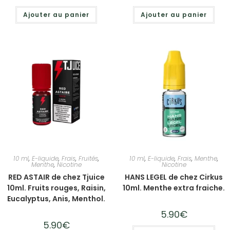
Ajouter au panier
Ajouter au panier
10 ml
,
E-liquide
,
Frais
,
Fruités
,
10 ml
,
E-liquide
,
Frais
,
Menthe
,
Menthe
,
Nicotine
Nicotine
RED ASTAIR de chez Tjuice
HANS LEGEL de chez Cirkus
10ml. Fruits rouges, Raisin,
10ml. Menthe extra fraiche.
Eucalyptus, Anis, Menthol.
5.90
€
5.90
€