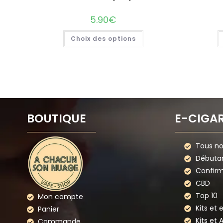
5.90
€
Choix des options
BOUTIQUE
E-CIGA
Tous nos
Débuta
Confir
CBD
Top 10
Mon compte
Kits et 
Panier
Kits et 
Commande