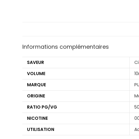
Informations complémentaires
SAVEUR
Ci
VOLUME
1
MARQUE
P
ORIGINE
M
RATIO PG/VG
5
NICOTINE
0
UTILISATION
Ad