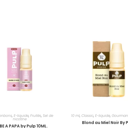
onbons
,
E-liquide
,
Fruités
,
Sel de
10 ml
,
Classic
,
E-liquide
,
Gourman
nicotine
Blond au Miel Noir By 
BE A PAPA by Pulp 10ML.