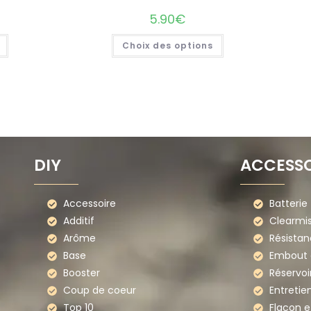
5.90
€
Choix des options
DIY
ACCESSO
Accessoire
Batterie
Additif
Clearmi
Arôme
Résistan
Base
Embout d
Booster
Réservoi
Coup de coeur
Entretie
Top 10
Flacon e