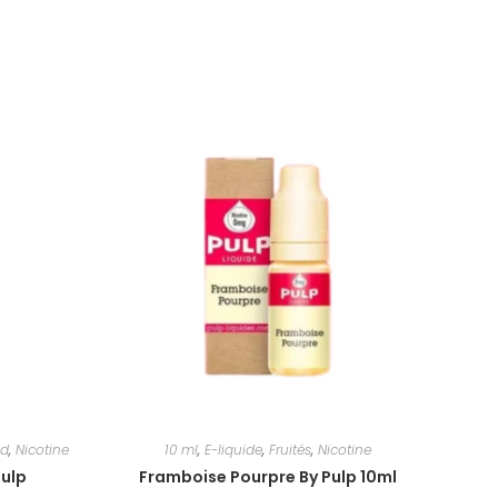
d
,
Nicotine
10 ml
,
E-liquide
,
Fruités
,
Nicotine
Pulp
Framboise Pourpre By Pulp 10ml