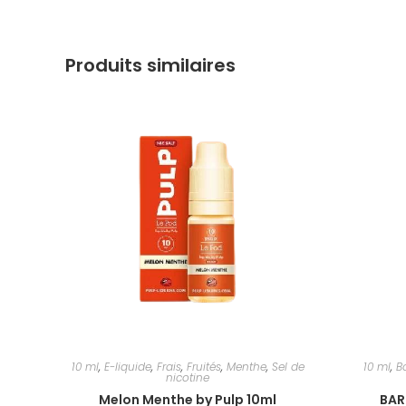
Produits similaires
10 ml
,
E-liquide
,
Frais
,
Fruités
,
Menthe
,
Sel de
10 ml
,
B
nicotine
Melon Menthe by Pulp 10ml
BAR