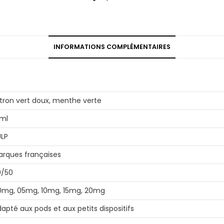
INFORMATIONS COMPLÉMENTAIRES
tron vert doux, menthe verte
0ml
ULP
arques françaises
0/50
0mg, 05mg, 10mg, 15mg, 20mg
apté aux pods et aux petits dispositifs