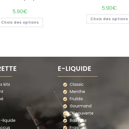
5.90
€
5.90
€
Choix des options
Choix des options
RETTE
E-LIQUIDE
 kits
Classic
nt
Menthe
mé
Fruités
Gourmand
Découverte
e-liquide
Boissons
Accus
Frais