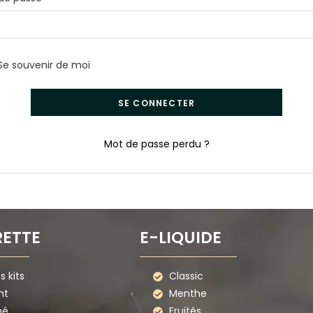
Se souvenir de moi
SE CONNECTER
Mot de passe perdu ?
RETTE
E-LIQUIDE
 kits
Classic
nt
Menthe
mé
Fruités