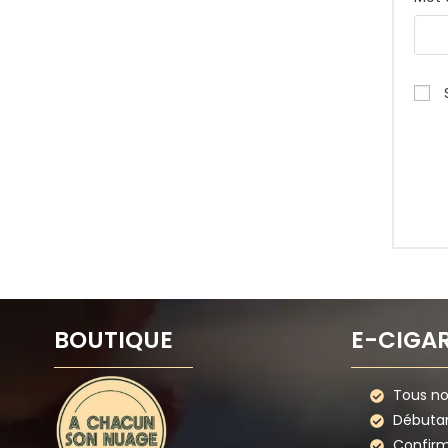
BOUTIQUE
E-CIGA
Tous nos
Débuta
Confir