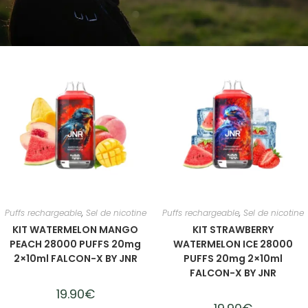
Puffs rechargeable
,
Sel de nicotine
Puffs rechargeable
,
Sel de nicotine
KIT WATERMELON MANGO
KIT STRAWBERRY
PEACH 28000 PUFFS 20mg
WATERMELON ICE 28000
2×10ml FALCON-X BY JNR
PUFFS 20mg 2×10ml
FALCON-X BY JNR
19.90
€