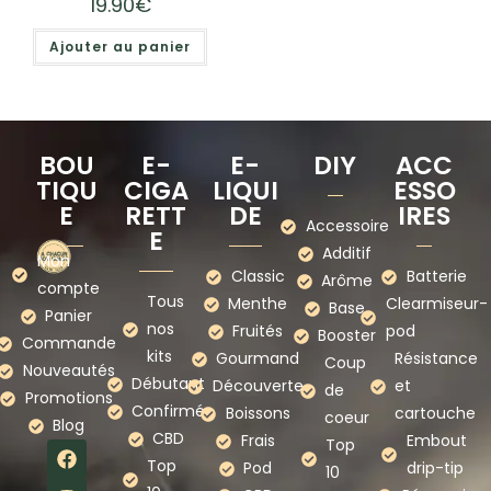
19.90
€
Ajouter au panier
BOU
E-
E-
DIY
ACC
TIQU
CIGA
LIQUI
ESSO
E
RETT
DE
IRES
Accessoire
E
Additif
Mon
Classic
Batterie
Arôme
compte
Tous
Menthe
Clearmiseur-
Base
Panier
nos
Fruités
pod
Booster
Commande
kits
Gourmand
Résistance
Coup
Nouveautés
Débutant
Découverte
et
de
Promotions
Confirmé
Boissons
cartouche
coeur
Blog
CBD
Frais
Embout
Top
Top
Pod
drip-tip
10