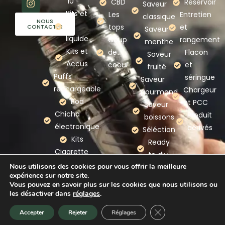
10
CBD
Réservoir
Saveur
Kits et
Les
Entretien
classique
NOUS
e-
tops
et
CONTACTER
Saveur
liquide
Coup
rangement
menthe
Kits et
de
Flacon
Saveur
Accus
coeur
et
fruité
Puffs
séringue
Saveur
rechargeable
Chargeur
gourmand
Pod
et PCC
Saveur
Chicha
Produit
boissons
électronique
dérivés
Séléction
Kits
Ready
Cigarette
to diy
electronique
Nous utilisons des cookies pour vous offrir la meilleure
expérience sur notre site.
Nos
Vous pouvez en savoir plus sur les cookies que nous utilisons ou
marques
les désactiver dans
réglages
.
Fermer la bannière d
Accepter
Rejeter
Réglages
Accueil
Promotion
Nouveauté
Panier