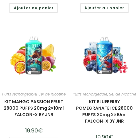
Ajouter au panier
Ajouter au panier
Puffs rechargeable
,
Sel de nicotine
Puffs rechargeable
,
Sel de nicotine
KIT MANGO PASSION FRUIT
KIT BLUEBERRY
28000 PUFFS 20mg 2×10ml
POMEGRANATE ICE 28000
FALCON-X BY JNR
PUFFS 20mg 2×10ml
FALCON-X BY JNR
19.90
€
19.90
€