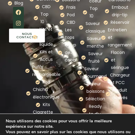
coeur
Blog
CBD
Frais
Embout
Top
Top
Pod
drip-tip
10
10
CBD
Réservoir
Saveur
Kits et
Les
Entretien
classique
NOUS
e-
tops
et
CONTACTER
Saveur
liquide
Coup
rangement
menthe
Kits et
de
Flacon
Saveur
Accus
coeur
et
fruité
Puffs
séringue
Saveur
rechargeable
Chargeur
gourmand
Pod
et PCC
Saveur
Chicha
Produit
boissons
électronique
dérivés
Séléction
Kits
Ready
Cigarette
to diy
electronique
Nous utilisons des cookies pour vous offrir la meilleure
expérience sur notre site.
Nos
Vous pouvez en savoir plus sur les cookies que nous utilisons ou
marques