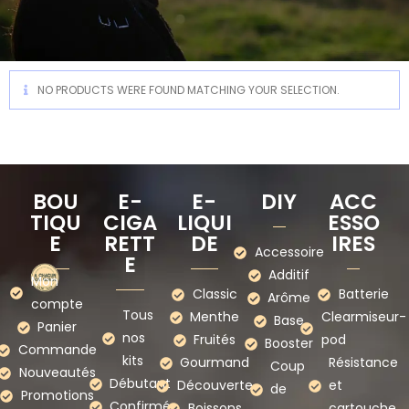
NO PRODUCTS WERE FOUND MATCHING YOUR SELECTION.
BOU
E-
E-
DIY
ACC
TIQU
CIGA
LIQUI
ESSO
E
RETT
DE
IRES
Accessoire
E
Additif
Mon
Classic
Batterie
Arôme
compte
Tous
Menthe
Clearmiseur-
Base
Panier
nos
Fruités
pod
Booster
Commande
kits
Gourmand
Résistance
Coup
Nouveautés
Débutant
Découverte
et
de
Promotions
Confirmé
Boissons
cartouche