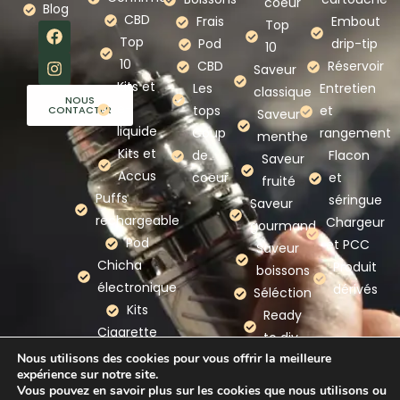
coeur
Blog
CBD
Frais
Embout
Top
Top
Pod
drip-tip
10
10
CBD
Réservoir
Saveur
Kits et
Les
Entretien
classique
NOUS
e-
tops
et
CONTACTER
Saveur
liquide
Coup
rangement
menthe
Kits et
de
Flacon
Saveur
Accus
coeur
et
fruité
Puffs
séringue
Saveur
rechargeable
Chargeur
gourmand
Pod
et PCC
Saveur
Chicha
Produit
boissons
électronique
dérivés
Séléction
Kits
Ready
Cigarette
to diy
electronique
Nous utilisons des cookies pour vous offrir la meilleure
expérience sur notre site.
Nos
Vous pouvez en savoir plus sur les cookies que nous utilisons ou
marques