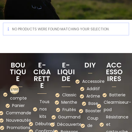
NO PRODUCTS WERE FOUND MATCHING YOUR SELECTION.
BOU
E-
E-
DIY
ACC
TIQU
CIGA
LIQUI
ESSO
E
RETT
DE
IRES
Accessoire
E
Additif
Mon
Classic
Batterie
Arôme
compte
Tous
Menthe
Clearmiseur-
Base
Panier
nos
Fruités
pod
Booster
Commande
kits
Gourmand
Résistance
Coup
Nouveautés
Débutant
Découverte
et
de
Promotions
Confirmé
Boissons
cartouche