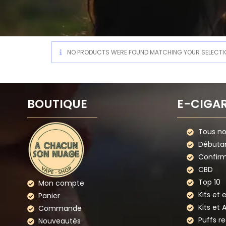
NO PRODUCTS WERE FOUND MATCHING YOUR SELECTI
BOUTIQUE
E-CIGA
Tous nos
Débuta
Confir
CBD
Top 10
Mon compte
Kits et 
Panier
Kits et 
Commande
Puffs r
Nouveautés