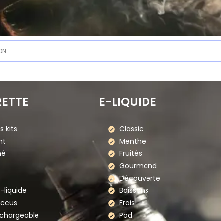
ON.
RETTE
E-LIQUIDE
 kits
Classic
nt
Menthe
mé
Fruités
Gourmand
Découverte
e-liquide
Boissons
Accus
Frais
echargeable
Pod