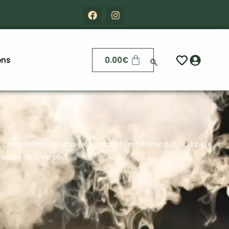
ons
0.00
€
 composition optimisée, il garantit un hit marqué, une belle
niques de type pod.