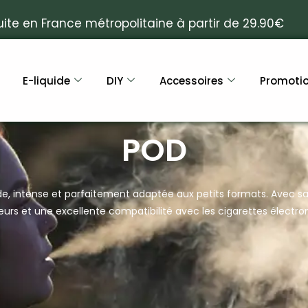
uite en France métropolitaine à partir de 29.90€
E-liquide
DIY
Accessoires
Promoti
POD
ide, intense et parfaitement adaptée aux petits formats. Avec sa
veurs et une excellente compatibilité avec les cigarettes électro