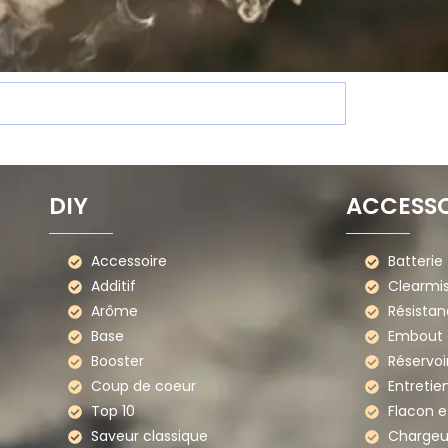
DIY
ACCESSO
Accessoire
Batterie
Additif
Clearmi
Arôme
Résistan
Base
Embout d
Booster
Réservoi
Coup de coeur
Entretie
Top 10
Flacon e
Saveur classique
Chargeu