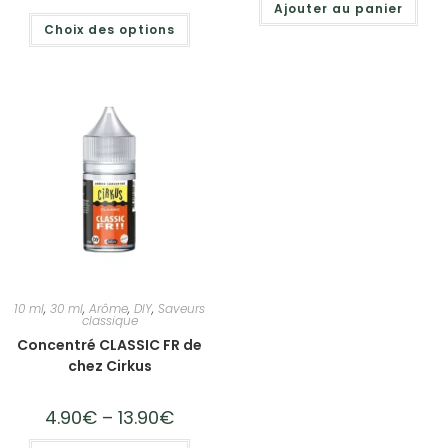
Ajouter au panier
Choix des options
10 ml
,
30 ml
,
Arôme
,
DIY
,
Saveurs
classique
Concentré CLASSIC FR de
chez Cirkus
4.90
€
–
13.90
€