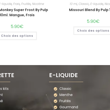
E-liquide
,
Frais
,
Fruités
,
Nicotine
10 ml
,
Classic
,
E-liquide
,
Nic
Monkey Super Frost By Pulp
Missouri Blend By Pulp
10ml. Mangue, Frais
5.90
€
5.90
€
Choix des options
Choix des options
RETTE
E-LIQUIDE
 kits
Classic
nt
Menthe
mé
Fruités
Gourmand