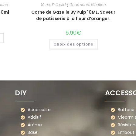
otine
10 ml
,
E-liquide
,
Gourmand
,
Nicotine
 10ml
Corne de Gazelle By Pulp 10ML. Saveur
de pâtisserie à la fleur d’oranger.
5.90
€
Choix des options
DIY
ACCESSO
Accessoire
Batterie
Additif
Clearmi
Arôme
Résistan
Base
Embout d