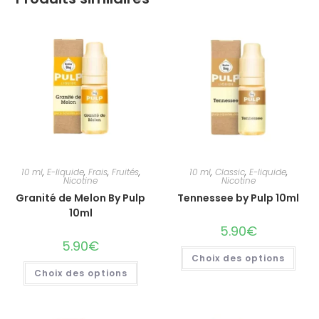
10 ml
,
E-liquide
,
Frais
,
Fruités
,
10 ml
,
Classic
,
E-liquide
,
Nicotine
Nicotine
Granité de Melon By Pulp
Tennessee by Pulp 10ml
10ml
5.90
€
5.90
€
Choix des options
Choix des options