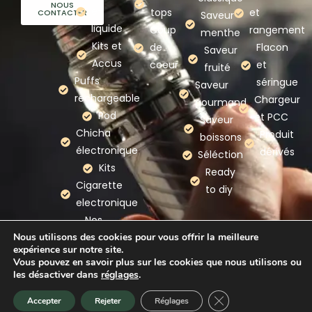
NOUS
e-
tops
et
CONTACTER
Saveur
liquide
Coup
rangement
menthe
Kits et
de
Flacon
Saveur
Accus
coeur
et
fruité
Puffs
séringue
Saveur
rechargeable
Chargeur
gourmand
Pod
et PCC
Saveur
Chicha
Produit
boissons
électronique
dérivés
Séléction
Kits
Ready
Cigarette
to diy
electronique
Nos
Nous utilisons des cookies pour vous offrir la meilleure
marques
expérience sur notre site.
Vous pouvez en savoir plus sur les cookies que nous utilisons ou
les désactiver dans
réglages
.
Mention légales
–
Politique de confidentialité
–
CGV
Fermer la bannière d
Accepter
Rejeter
Réglages