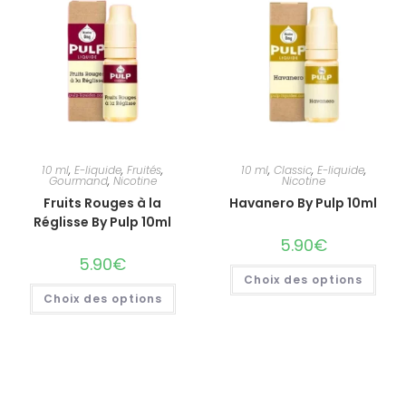
10 ml
,
E-liquide
,
Fruités
,
10 ml
,
Classic
,
E-liquide
,
Gourmand
,
Nicotine
Nicotine
Fruits Rouges à la
Havanero By Pulp 10ml
Réglisse By Pulp 10ml
5.90
€
5.90
€
Choix des options
Choix des options