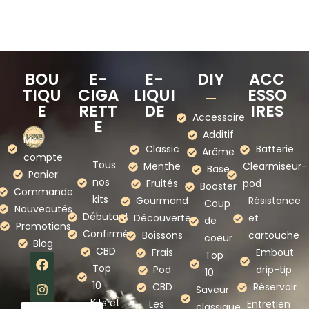
BOU
E-
E-
DIY
ACC
TIQU
CIGA
LIQUI
ESSO
E
RETT
DE
IRES
Accessoire
E
Additif
Mon
Classic
Batterie
Arôme
compte
Tous
Menthe
Clearmiseur-
Base
Panier
nos
Fruités
pod
Booster
Commande
kits
Gourmand
Résistance
Coup
Nouveautés
Débutant
Découverte
et
de
Promotions
Confirmé
Boissons
cartouche
coeur
Blog
CBD
Frais
Embout
Top
Top
Pod
drip-tip
10
10
CBD
Réservoir
Saveur
Kits et
Les
Entretien
classique