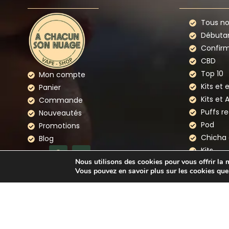
Tous nos
Débuta
Confir
CBD
Top 10
Mon compte
Kits et 
Panier
Kits et 
Commande
Puffs r
Nouveautés
Pod
Promotions
Chicha 
Blog
Kits
Nous utilisons des cookies pour vous offrir la m
Cigaret
Vous pouvez en savoir plus sur les cookies que
NOUS CONTACTER
Nos ma
Copyright © 2026 A Chacun Son Nuage