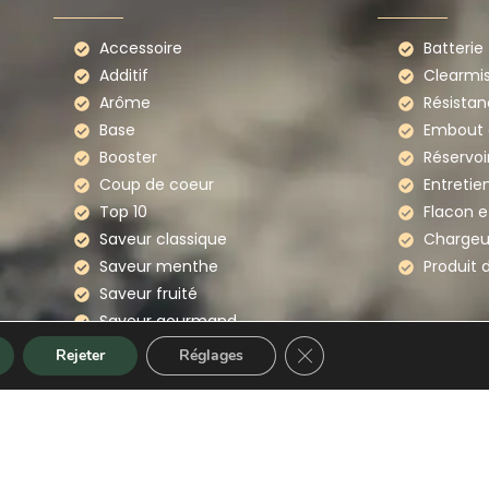
Accessoire
Batterie
Additif
Clearmi
Arôme
Résistan
Base
Embout d
Booster
Réservoi
Coup de coeur
Entretie
Top 10
Flacon e
Saveur classique
Chargeu
Saveur menthe
Produit 
Saveur fruité
Saveur gourmand
Saveur boissons
Fermer la bannière des co
Rejeter
Réglages
Séléction
Ready to diy
V
– CGU
–
Plan du site
–
Webmaster Gironde