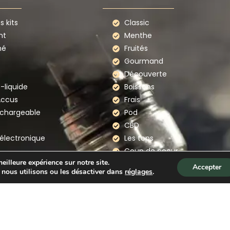
 kits
Classic
nt
Menthe
mé
Fruités
Gourmand
Découverte
e-liquide
Boissons
Accus
Frais
echargeable
Pod
CBD
électronique
Les tops
Coup de coeur
eilleure expérience sur notre site.
te electronique
Accepter
 nous utilisons ou les désactiver dans
réglages
.
rques
Mention légales
–
Politique de confidentialité
–
CG