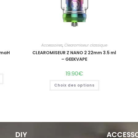
Accessoires
,
Clearomiseur classique
 maH
CLEAROMISEUR Z NANO 2 22mm 3.5 ml
– GEEKVAPE
19.90
€
Choix des options
DIY
ACCESSO