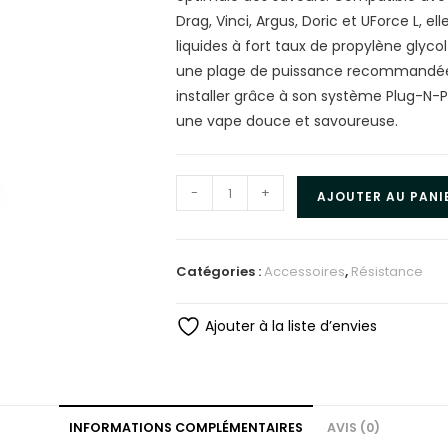
Drag, Vinci, Argus, Doric et UForce L, ell
liquides à fort taux de propylène glycol
une plage de puissance recommandée e
installer grâce à son système Plug-N-Pl
une vape douce et savoureuse.
-
+
AJOUTER AU PANI
Catégories :
Accessoires
,
Résistance
Ajouter à la liste d’envies
INFORMATIONS COMPLÉMENTAIRES
AVIS (0)