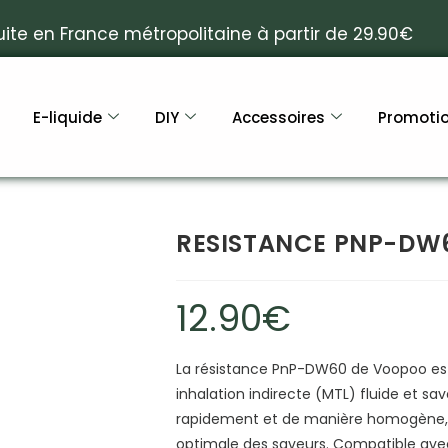
uite en France métropolitaine à partir de 29.90€
E-liquide
DIY
Accessoires
Promoti
RESISTANCE PNP-DW
12.90
€
La résistance PnP-DW60 de Voopoo est
inhalation indirecte (MTL) fluide et s
rapidement et de manière homogène, p
optimale des saveurs. Compatible avec