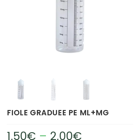
FIOLE GRADUEE PE ML+MG
1.50
€
–
2.00
€