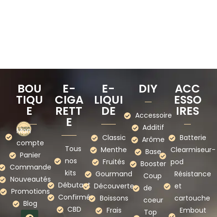
BOU
E-
E-
DIY
ACC
TIQU
CIGA
LIQUI
ESSO
E
RETT
DE
IRES
Accessoire
E
Additif
Mon
Classic
Batterie
Arôme
compte
Tous
Menthe
Clearmiseur-
Base
Panier
nos
Fruités
pod
Booster
Commande
kits
Gourmand
Résistance
Coup
Nouveautés
Débutant
Découverte
et
de
Promotions
Confirmé
Boissons
cartouche
coeur
Blog
CBD
Frais
Embout
Top