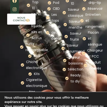
Top
Pod
drip-tip
10
10
CBD
Réservoir
Saveur
Kits et
Les
Entretien
classique
NOUS
e-
tops
et
CONTACTER
Saveur
liquide
Coup
rangement
menthe
Kits et
de
Flacon
Saveur
Accus
coeur
et
fruité
Puffs
séringue
Saveur
rechargeable
Chargeur
gourmand
Pod
et PCC
Saveur
Chicha
Produit
boissons
électronique
dérivés
Séléction
Kits
Ready
Cigarette
to diy
electronique
Nos
Nous utilisons des cookies pour vous offrir la meilleure
marques
expérience sur notre site.
Vous pouvez en savoir plus sur les cookies que nous utilisons ou