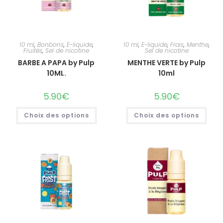
10 ml
,
Bonbons
,
E-liquide
,
10 ml
,
E-liquide
,
Frais
,
Menthe
,
Fruités
,
Sel de nicotine
Sel de nicotine
BARBE A PAPA by Pulp
MENTHE VERTE by Pulp
10ML.
10ml
5.90
€
5.90
€
Choix des options
Choix des options