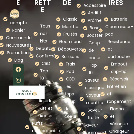
E
RETT
DE
IRES
Accessoire
E
Additif
Mon
Classic
Batterie
Arôme
compte
Tous
Menthe
Clearmiseur-
Base
Panier
nos
Fruités
pod
Booster
Commande
kits
Gourmand
Résistance
Coup
Nouveautés
Débutant
Découverte
et
de
Promotions
Confirmé
Boissons
cartouche
coeur
Blog
CBD
Frais
Embout
Top
Top
Pod
drip-tip
10
10
CBD
Réservoir
Saveur
Kits et
Les
Entretien
classique
NOUS
e-
tops
et
CONTACTER
Saveur
liquide
Coup
rangement
menthe
Kits et
de
Flacon
Saveur
Accus
coeur
et
fruité
Puffs
séringue
Saveur
rechargeable
Chargeur
gourmand