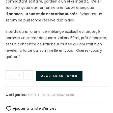
combattant solitaire, gardien d’un élixir interdit… Ce e-
liquide mystérieux renferme une fusion énergique
d’
ananas juteux et de nectarine sucrée
, évoquant un
sérum de puissance réservé aux initiés.
Interdit dans l’arène, ce mélange explosif est protégé
comme un secret de guerre. Zakary 50ml, prêt à booster,
est un concentré de fraîcheur fruitée qui pourrait bien
révéler la force qui sommeille en vous… Oserez-vous y
goûter ?
-
+
AJOUTER AU PANIER
Catégories :
50 ml
,
E-liquide
,
Frais
,
Fruités
Ajouter à la liste d’envies