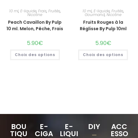
10 ml
,
E-liquide
,
Frais
,
Fruités
,
10 ml
,
E-liquide
,
Fruités
,
Nicotine
Gourmand
,
Nicotine
Peach Cavaillon By Pulp
Fruits Rouges à la
10 ml. Melon, Pêche, Frais
Réglisse By Pulp 10ml
5.90
€
5.90
€
Choix des options
Choix des options
BOU
E-
E-
DIY
ACC
TIQU
CIGA
LIQUI
ESSO