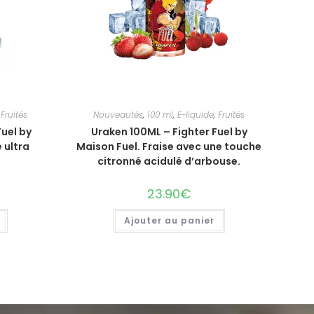
,
Fruités
Nouveautés
,
100 ml
,
E-liquide
,
Fruités
Fuel by
Uraken 100ML – Fighter Fuel by
 ultra
Maison Fuel. Fraise avec une touche
citronné acidulé d’arbouse.
23.90
€
Ajouter au panier