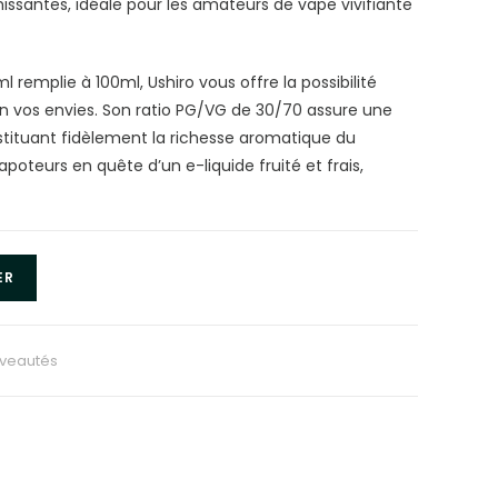
chissantes, idéale pour les amateurs de vape vivifiante
 remplie à 100ml, Ushiro vous offre la possibilité
on vos envies. Son ratio PG/VG de 30/70 assure une
tituant fidèlement la richesse aromatique du
oteurs en quête d’un e-liquide fruité et frais,
ER
veautés