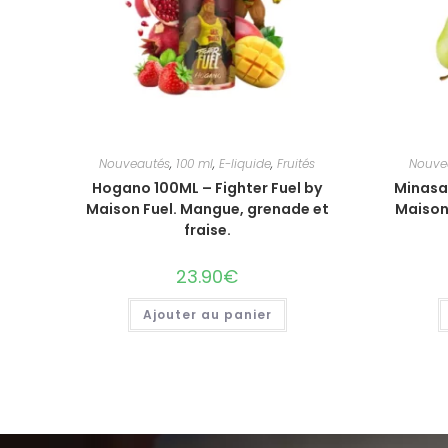
Nouveautés
,
100 ml
,
E-liquide
,
Fruités
Nouve
Hogano 100ML – Fighter Fuel by
Minasaw
Maison Fuel. Mangue, grenade et
Maison
fraise.
23.90
€
Ajouter au panier