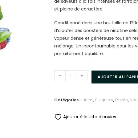
de saveurs à la fois intenses et rafraî
et pleine de caractère.
Conditionné dans une bouteille de 120ml
d’ajouter des boosters de nicotine sel
vapeur dense et généreuse tout en res
mélange. Un incontournable pour les vap
parfaitement équilibré.
-
+
AJOUTER AU PANI
Catégories :
100 ml
,
E-liquide
,
Fruités
,
Nou
Ajouter à la liste d’envies