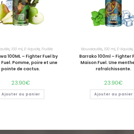
autés
,
100 ml
,
E-liquide
,
Fruités
Nouveautés
,
100 ml
,
E-liquide
a 100ML – Fighter Fuel by
Barrako 100ml – Fighter 
 Fuel. Pomme, poire et une
Maison Fuel. Une menthe
pointe de cactus.
rafraîchissante.
23.90
€
23.90
€
Ajouter au panier
Ajouter au panier