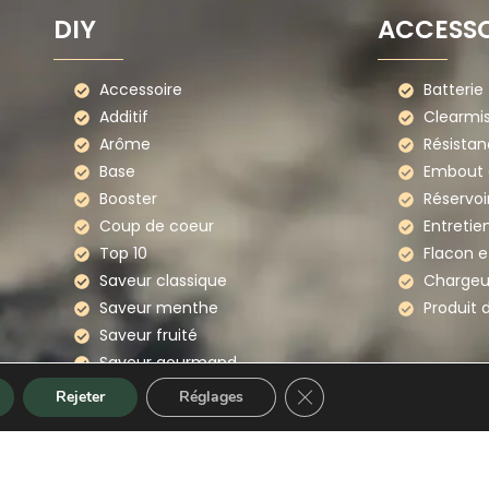
DIY
ACCESSO
Accessoire
Batterie
Additif
Clearmi
Arôme
Résistan
Base
Embout d
Booster
Réservoi
Coup de coeur
Entretie
Top 10
Flacon e
Saveur classique
Chargeu
Saveur menthe
Produit 
Saveur fruité
Saveur gourmand
Saveur boissons
Fermer la bannière des co
Rejeter
Réglages
Séléction
Ready to diy