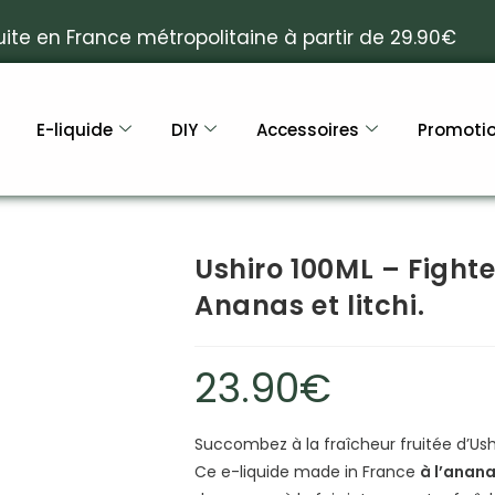
uite en France métropolitaine à partir de 29.90€
E-liquide
DIY
Accessoires
Promoti
Ushiro 100ML – Fighte
Ananas et litchi.
23.90
€
Succombez à la fraîcheur fruitée d’Ush
Ce e-liquide made in France
à l’anana