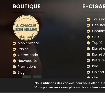
BOUTIQUE
E-CIGA
Tous nos
Débuta
Confir
CBD
Top 10
Mon compte
Kits et 
Panier
Kits et 
Commande
Puffs r
Nouveautés
Pod
Promotions
Chicha 
Blog
Kits
Nous utilisons des cookies pour vous offrir la m
Cigaret
Vous pouvez en savoir plus sur les cookies que
NOUS CONTACTER
Nos ma