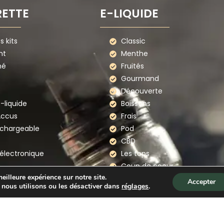
RETTE
E-LIQUIDE
 kits
Classic
nt
Menthe
mé
Fruités
Gourmand
Découverte
e-liquide
Boissons
Accus
Frais
echargeable
Pod
CBD
électronique
Les tops
Coup de coeur
eilleure expérience sur notre site.
te electronique
Accepter
 nous utilisons ou les désactiver dans
réglages
.
rques