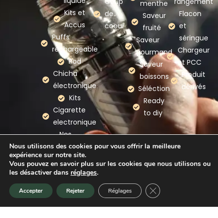
liquide
Coup
rangement
menthe
Kits et
de
Flacon
Saveur
Accus
coeur
et
fruité
Puffs
séringue
Saveur
rechargeable
Chargeur
gourmand
Pod
et PCC
Saveur
Chicha
Produit
boissons
électronique
dérivés
Séléction
Kits
Ready
Cigarette
to diy
electronique
Nos
Nous utilisons des cookies pour vous offrir la meilleure
marques
expérience sur notre site.
Vous pouvez en savoir plus sur les cookies que nous utilisons ou
les désactiver dans
réglages
.
Mention légales
–
Politique de confidentialité
–
CGV
Fermer la bannière d
Accepter
Rejeter
Réglages
Accueil
Promotion
Nouveauté
Panier
–
CGU
–
Plan du site
–
Webmaster Gironde
Copyright © 2026 A Chacun Son Nuage