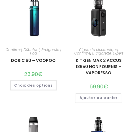
Confirmé
,
Débutant
,
E-cigarette
,
Cigarette electronique
,
Pod
Confirmé
,
E-cigarette
,
Expert
DORIC 60 – VOOPOO
KIT GEN MAX 2 ACCUS
18650 NON FOURNIS –
VAPORESSO
23.90
€
Choix des options
69.90
€
Ajouter au panier