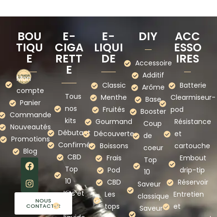
BOU
E-
E-
DIY
ACC
TIQU
CIGA
LIQUI
ESSO
E
RETT
DE
IRES
Accessoire
E
Additif
Mon
Classic
Batterie
Arôme
compte
Tous
Menthe
Clearmiseur-
Base
Panier
nos
Fruités
pod
Booster
Commande
kits
Gourmand
Résistance
Coup
Nouveautés
Débutant
Découverte
et
de
Promotions
Confirmé
Boissons
cartouche
coeur
Blog
CBD
Frais
Embout
Top
Top
Pod
drip-tip
10
10
CBD
Réservoir
Saveur
Kits et
Les
Entretien
classique
NOUS
e-
tops
et
CONTACTER
Saveur