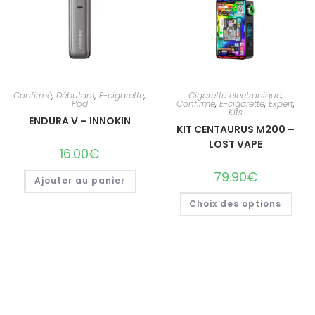
Confirmé
,
Débutant
,
E-cigarette
,
Cigarette electronique
,
Pod
Confirmé
,
E-cigarette
,
Expert
,
Kits
ENDURA V – INNOKIN
KIT CENTAURUS M200 –
LOST VAPE
16.00
€
79.90
€
Ajouter au panier
Choix des options