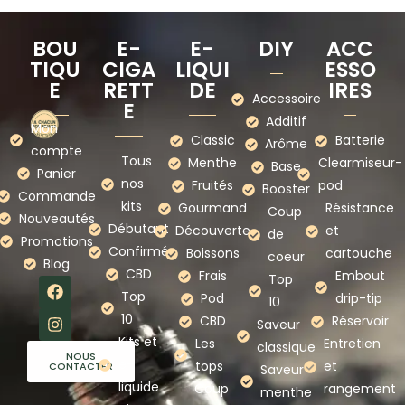
BOU
E-
E-
DIY
ACC
TIQU
CIGA
LIQUI
ESSO
E
RETT
DE
IRES
Accessoire
E
Additif
Mon
Classic
Batterie
Arôme
compte
Tous
Menthe
Clearmiseur-
Base
Panier
nos
Fruités
pod
Booster
Commande
kits
Gourmand
Résistance
Coup
Nouveautés
Débutant
Découverte
et
de
Promotions
Confirmé
Boissons
cartouche
coeur
Blog
CBD
Frais
Embout
Top
Top
Pod
drip-tip
10
10
CBD
Réservoir
Saveur
Kits et
Les
Entretien
classique
NOUS
e-
tops
et
CONTACTER
Saveur
liquide
Coup
rangement
menthe