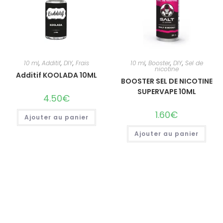
10 ml
,
Additif
,
DIY
,
Frais
10 ml
,
Booster
,
DIY
,
Sel de
nicotine
Additif KOOLADA 10ML
BOOSTER SEL DE NICOTINE
SUPERVAPE 10ML
4.50
€
1.60
€
Ajouter au panier
Ajouter au panier