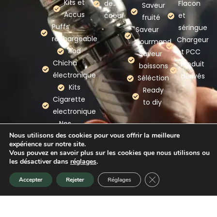
Kits et
de
Flacon
Saveur
Accus
coeur
et
fruité
Puffs
séringue
Saveur
rechargeable
Chargeur
gourmand
Pod
et PCC
Saveur
Chicha
Produit
boissons
électronique
dérivés
Séléction
Kits
Ready
Cigarette
to diy
electronique
Nos
Nous utilisons des cookies pour vous offrir la meilleure
marques
expérience sur notre site.
Vous pouvez en savoir plus sur les cookies que nous utilisons ou
les désactiver dans
réglages
.
Mention légales
–
Politique de confidentialité
–
CGV
Fermer la bannière d
Accepter
Rejeter
Réglages
Accueil
Promotion
Nouveauté
Panier
–
CGU
–
Plan du site
–
Webmaster Gironde
Copyright © 2026 A Chacun Son Nuage