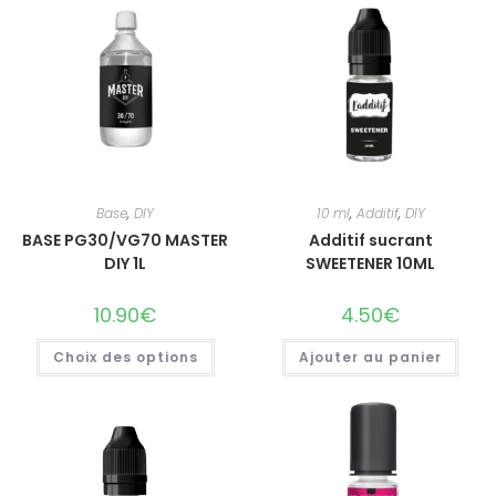
Base
,
DIY
10 ml
,
Additif
,
DIY
BASE PG30/VG70 MASTER
Additif sucrant
DIY 1L
SWEETENER 10ML
10.90
€
4.50
€
Choix des options
Ajouter au panier