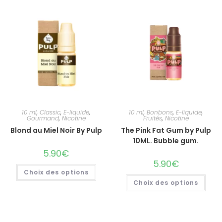
10 ml
,
Classic
,
E-liquide
,
10 ml
,
Bonbons
,
E-liquide
,
Gourmand
,
Nicotine
Fruités
,
Nicotine
Blond au Miel Noir By Pulp
The Pink Fat Gum by Pulp
10ML. Bubble gum.
5.90
€
5.90
€
Choix des options
Choix des options