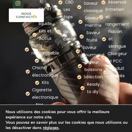
10
CBD
Réservoir
Saveur
Kits et
Les
Entretien
classique
NOUS
e-
tops
et
CONTACTER
Saveur
liquide
Coup
rangement
menthe
Kits et
de
Flacon
Saveur
Accus
coeur
et
fruité
Puffs
séringue
Saveur
rechargeable
Chargeur
gourmand
Pod
et PCC
Saveur
Chicha
Produit
boissons
électronique
dérivés
Séléction
Kits
Ready
Cigarette
to diy
electronique
Nos
Nous utilisons des cookies pour vous offrir la meilleure
marques
expérience sur notre site.
Vous pouvez en savoir plus sur les cookies que nous utilisons ou
les désactiver dans
réglages
.