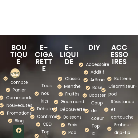
BOU
E-
E-
DIY
ACC
TIQU
CIGA
LIQUI
ESSO
E
RETT
DE
IRES
Accessoire
E
Additif
Mon
Classic
Batterie
Arôme
compte
Tous
Menthe
Clearmiseur-
Base
Panier
nos
Fruités
pod
Booster
Commande
kits
Gourmand
Résistance
Coup
Nouveautés
Débutant
Découverte
et
de
Promotions
Confirmé
Boissons
cartouche
coeur
Blog
CBD
Frais
Embout
Top
Top
Pod
drip-tip
10