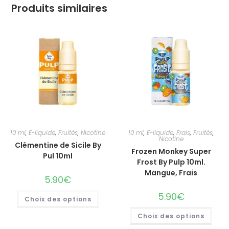
Produits similaires
10 ml
,
E-liquide
,
Fruités
,
Nicotine
10 ml
,
E-liquide
,
Frais
,
Fruités
,
Nicotine
Clémentine de Sicile By
Frozen Monkey Super
Pul 10ml
Frost By Pulp 10ml.
Mangue, Frais
5.90
€
5.90
€
Choix des options
Choix des options