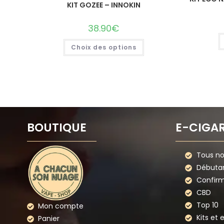
KIT GOZEE – INNOKIN
38.90
€
Choix des options
BOUTIQUE
E-CIGA
Tous nos
Débuta
Confir
CBD
Top 10
Mon compte
Kits et 
Panier