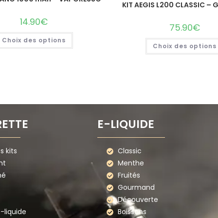
KIT AEGIS L200 CLASSIC – 
14.90
€
75.90
€
Choix des options
Choix des options
RETTE
E-LIQUIDE
 kits
Classic
nt
Menthe
mé
Fruités
Gourmand
Découverte
e-liquide
Boissons