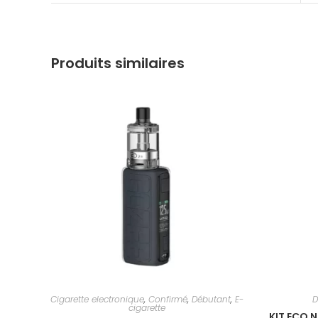
Produits similaires
Cigarette electronique
,
Confirmé
,
Débutant
,
E-
D
cigarette
KIT ECO 