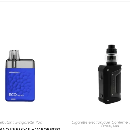
ébutant
,
E-cigarette
,
Pod
Cigarette electronique
,
Confirmé
,
Expert
,
Kits
NANO 1000 mAh – VAPORESSO