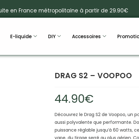
uite en France métropolitaine à partir de 29.90€
E-liquide
DIY
Accessoires
Promoti
DRAG S2 – VOOPOO
44.90
€
Découvrez le Drag S2 de Voopoo, un p
aussi polyvalente que performante. Do
puissance réglable jusqu’à 60 watts, c
vape, du tirage serré au plus aérien. C