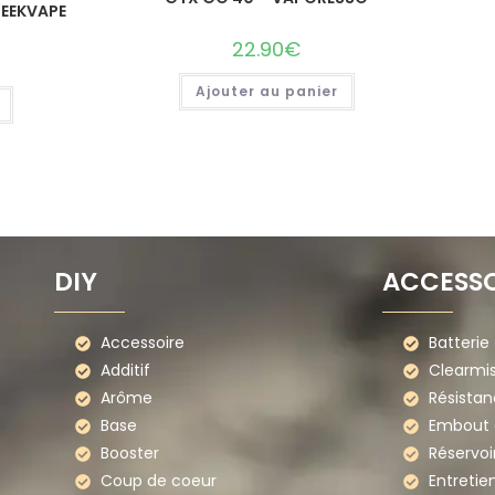
GEEKVAPE
22.90
€
Ajouter au panier
DIY
ACCESSO
Accessoire
Batterie
Additif
Clearmi
Arôme
Résistan
Base
Embout d
Booster
Réservoi
Coup de coeur
Entretie