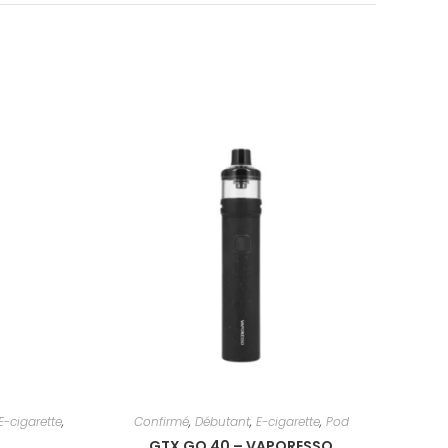
E-cigarette
,
Confirmé
,
Débutant
,
E-cigarette
,
Pod
GTX GO 40 – VAPORESSO