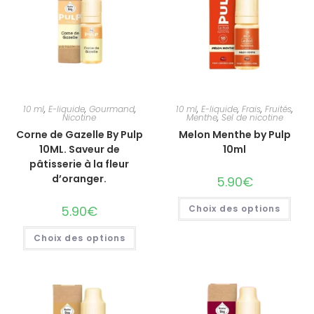
10 ml
,
E-liquide
,
Gourmand
,
10 ml
,
E-liquide
,
Frais
,
Fruités
,
Nicotine
Menthe
,
Sel de nicotine
Corne de Gazelle By Pulp
Melon Menthe by Pulp
10ML. Saveur de
10ml
pâtisserie à la fleur
d’oranger.
5.90
€
5.90
€
Choix des options
Choix des options