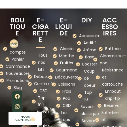
BOU
E-
E-
DIY
ACC
TIQU
CIGA
LIQUI
ESSO
E
RETT
DE
IRES
Accessoire
E
Additif
Mon
Classic
Batterie
Arôme
compte
Tous
Menthe
Clearmiseur-
Base
Panier
nos
Fruités
pod
Booster
Commande
kits
Gourmand
Résistance
Coup
Nouveautés
Débutant
Découverte
et
de
Promotions
Confirmé
Boissons
cartouche
coeur
Blog
CBD
Frais
Embout
Top
Top
Pod
drip-tip
10
10
CBD
Réservoir
Saveur
Kits et
Les
Entretien
classique
NOUS
e-
tops
et
CONTACTER
Saveur
liquide
Coup
rangement