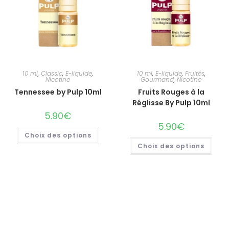
10 ml
,
Classic
,
E-liquide
,
10 ml
,
E-liquide
,
Fruités
,
Nicotine
Gourmand
,
Nicotine
Tennessee by Pulp 10ml
Fruits Rouges à la
Réglisse By Pulp 10ml
5.90
€
5.90
€
Choix des options
Choix des options