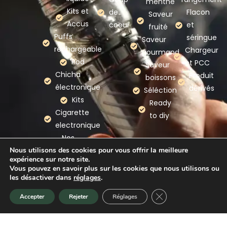
menthe
Kits et
de
Flacon
Saveur
Accus
coeur
et
fruité
Puffs
séringue
Saveur
rechargeable
Chargeur
gourmand
Pod
et PCC
Saveur
Chicha
Produit
boissons
électronique
dérivés
Séléction
Kits
Ready
Cigarette
to diy
electronique
Nos
Nous utilisons des cookies pour vous offrir la meilleure
marques
expérience sur notre site.
Vous pouvez en savoir plus sur les cookies que nous utilisons ou
les désactiver dans
réglages
.
Mention légales
–
Politique de confidentialité
–
CGV
Fermer la bannière d
Accepter
Rejeter
Réglages
Accueil
Promotion
Nouveauté
Panier
–
CGU
–
Plan du site
–
Webmaster Gironde
Copyright © 2026 A Chacun Son Nuage