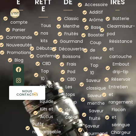
E
RETT
DE
IRES
Accessoire
E
Additif
Mon
Classic
Batterie
Arôme
compte
Tous
Menthe
Clearmiseur-
Base
Panier
nos
Fruités
pod
Booster
Commande
kits
Gourmand
Résistance
Coup
Nouveautés
Débutant
Découverte
et
de
Promotions
Confirmé
Boissons
cartouche
coeur
Blog
CBD
Frais
Embout
Top
Top
Pod
drip-tip
10
10
CBD
Réservoir
Saveur
Kits et
Les
Entretien
classique
NOUS
e-
tops
et
CONTACTER
Saveur
liquide
Coup
rangement
menthe
Kits et
de
Flacon
Saveur
Accus
coeur
et
fruité
Puffs
séringue
Saveur
rechargeable
Chargeur
gourmand