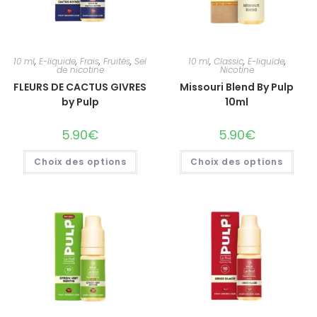
10 ml
,
E-liquide
,
Frais
,
Fruités
,
Sel
10 ml
,
Classic
,
E-liquide
,
de nicotine
Nicotine
FLEURS DE CACTUS GIVRES
Missouri Blend By Pulp
by Pulp
10ml
5.90
€
5.90
€
Choix des options
Choix des options