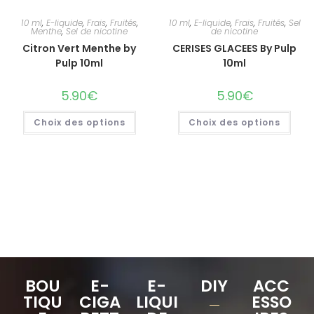
10 ml
,
E-liquide
,
Frais
,
Fruités
,
10 ml
,
E-liquide
,
Frais
,
Fruités
,
Sel
Menthe
,
Sel de nicotine
de nicotine
Citron Vert Menthe by
CERISES GLACEES By Pulp
Pulp 10ml
10ml
5.90
€
5.90
€
Choix des options
Choix des options
BOU
E-
E-
DIY
ACC
TIQU
CIGA
LIQUI
ESSO