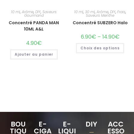
10 ml
,
Arôme
,
DIY
,
Saveurs
10 ml
,
30 ml
,
Arôme
,
DIY
,
Frais
,
Gourmand
Saveurs Menthe
Concentré PANDA MAN
Concentré SUBZERO Halo
10ML A&L
6.90
€
–
14.90
€
4.90
€
Choix des options
Ajouter au panier
BOU
E-
E-
DIY
ACC
TIQU
CIGA
LIQUI
ESSO