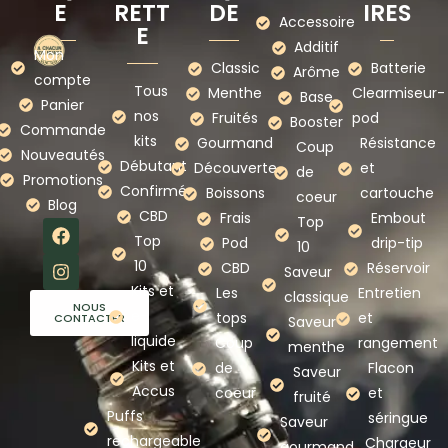
E
RETT
DE
IRES
Accessoire
E
Additif
Mon
Classic
Batterie
Arôme
compte
Tous
Menthe
Clearmiseur-
Base
Panier
nos
Fruités
pod
Booster
Commande
kits
Gourmand
Résistance
Coup
Nouveautés
Débutant
Découverte
et
de
Promotions
Confirmé
Boissons
cartouche
coeur
Blog
CBD
Frais
Embout
Top
Top
Pod
drip-tip
10
10
CBD
Réservoir
Saveur
Kits et
Les
Entretien
classique
NOUS
e-
tops
et
CONTACTER
Saveur
liquide
Coup
rangement
menthe
Kits et
de
Flacon
Saveur
Accus
coeur
et
fruité
Puffs
séringue
Saveur
rechargeable
Chargeur
gourmand