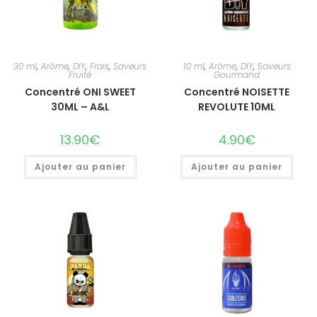
30 ml
,
Arôme
,
DIY
,
Frais
,
Saveurs
10 ml
,
Arôme
,
DIY
,
Saveurs
Fruité
Gourmand
Concentré ONI SWEET
Concentré NOISETTE
30ML – A&L
REVOLUTE 10ML
13.90
€
4.90
€
Ajouter au panier
Ajouter au panier