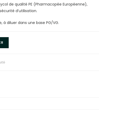
ycol de qualité PE (Pharmacopée Européenne),
curité d’utilisation.
e, à diluer dans une base PG/VG.
ER
uité