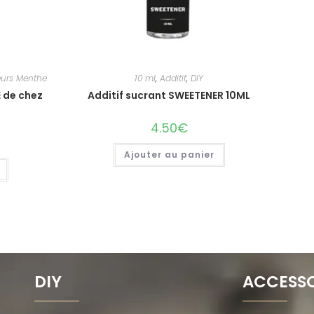
urs Menthe
10 ml
,
Additif
,
DIY
 de chez
Additif sucrant SWEETENER 10ML
4.50
€
Ajouter au panier
DIY
ACCESSO