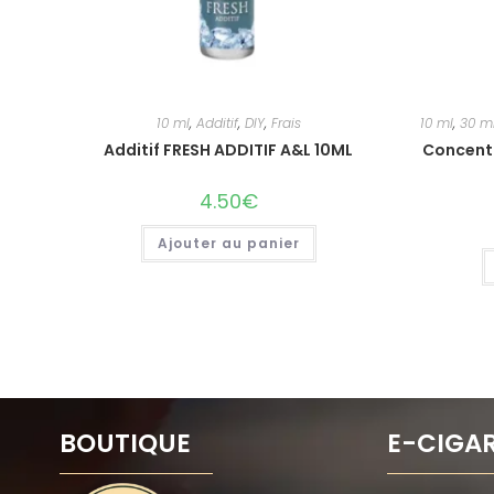
10 ml
,
Additif
,
DIY
,
Frais
10 ml
,
30 m
Additif FRESH ADDITIF A&L 10ML
Concentr
4.50
€
Ajouter au panier
BOUTIQUE
E-CIGA