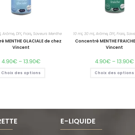
l
,
Arôme
,
DIY
,
Frais
,
Saveurs Menthe
10 ml
,
30 ml
,
Arôme
,
DIY
,
Frais
,
Save
é MENTHE GLACIALE de chez
Concentré MENTHE FRAICHE
Vincent
Vincent
4.90
€
–
13.90
€
4.90
€
–
13.90
€
Choix des options
Choix des options
RETTE
E-LIQUIDE