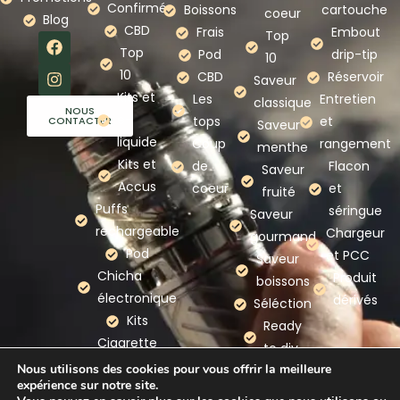
Confirmé
Boissons
cartouche
coeur
Blog
CBD
Frais
Embout
Top
Top
Pod
drip-tip
10
10
CBD
Réservoir
Saveur
Kits et
Les
Entretien
classique
NOUS
e-
tops
et
CONTACTER
Saveur
liquide
Coup
rangement
menthe
Kits et
de
Flacon
Saveur
Accus
coeur
et
fruité
Puffs
séringue
Saveur
rechargeable
Chargeur
gourmand
Pod
et PCC
Saveur
Chicha
Produit
boissons
électronique
dérivés
Séléction
Kits
Ready
Cigarette
to diy
electronique
Nous utilisons des cookies pour vous offrir la meilleure
expérience sur notre site.
Nos