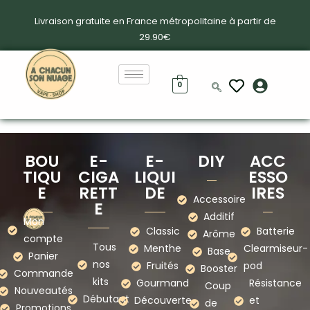
Livraison gratuite en France métropolitaine à partir de
29.90€
0
BOU
E-
E-
DIY
ACC
TIQU
CIGA
LIQUI
ESSO
E
RETT
DE
IRES
Accessoire
E
Additif
Mon
Classic
Batterie
Arôme
compte
Tous
Menthe
Clearmiseur-
Base
Panier
nos
Fruités
pod
Booster
Commande
kits
Gourmand
Résistance
Coup
Nouveautés
Débutant
Découverte
et
de
Promotions