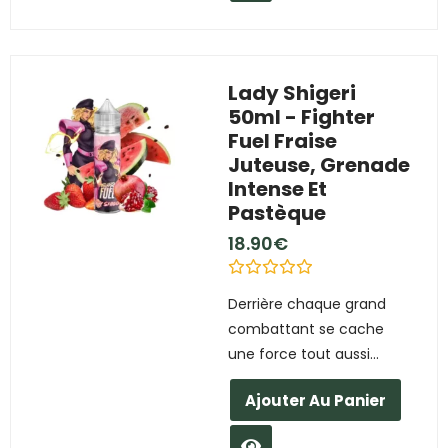
Lady Shigeri
50ml - Fighter
Fuel Fraise
Juteuse, Grenade
Intense Et
Pastèque
18.90
€
N
Derrière chaque grand
o
t
combattant se cache
e
0
une force tout aussi...
s
u
r
Ajouter Au Panier
5