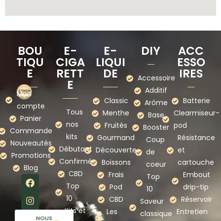
BOU
E-
E-
DIY
ACC
TIQU
CIGA
LIQUI
ESSO
E
RETT
DE
IRES
Accessoire
E
Additif
Mon
Classic
Batterie
Arôme
compte
Tous
Menthe
Clearmiseur-
Base
Panier
nos
Fruités
pod
Booster
Commande
kits
Gourmand
Résistance
Coup
Nouveautés
Débutant
Découverte
et
de
Promotions
Confirmé
Boissons
cartouche
coeur
Blog
CBD
Frais
Embout
Top
Top
Pod
drip-tip
10
10
CBD
Réservoir
Saveur
Kits et
Les
Entretien
classique
NOUS