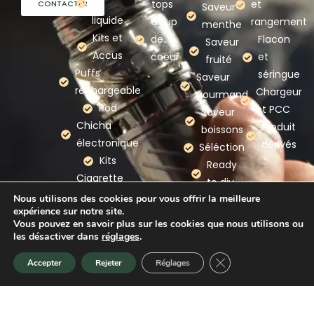
e-
tops
et
CONTACTER
Saveur
liquide
Coup
rangement
menthe
Kits et
de
Flacon
Saveur
Accus
coeur
et
fruité
Puffs
séringue
Saveur
rechargeable
Chargeur
gourmand
Pod
et PCC
Saveur
Chicha
Produit
boissons
électronique
dérivés
Séléction
Kits
Ready
Cigarette
to diy
electronique
Nous utilisons des cookies pour vous offrir la meilleure
expérience sur notre site.
Nos
Vous pouvez en savoir plus sur les cookies que nous utilisons ou
marques
les désactiver dans
réglages
.
Fermer la bannière d
Accepter
Rejeter
Réglages
Accueil
Promotion
Nouveauté
Panier
Mention légales
–
Politique de confidentialité
–
CGV
–
CGU
–
Plan du site
–
Webmaster Gironde