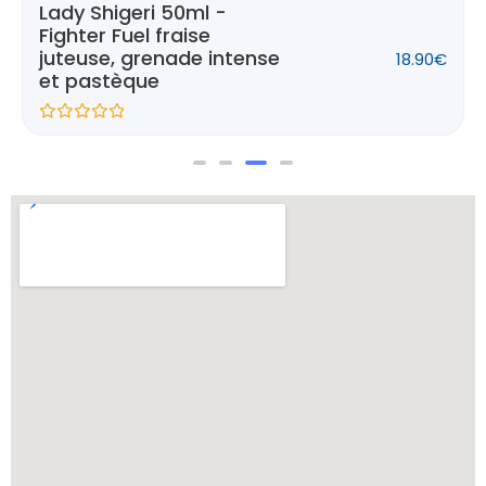
Lady Shigeri 50ml -
Fighter Fuel fraise
juteuse, grenade intense
18.90
€
et pastèque
N
o
t
e
0
s
u
r
5