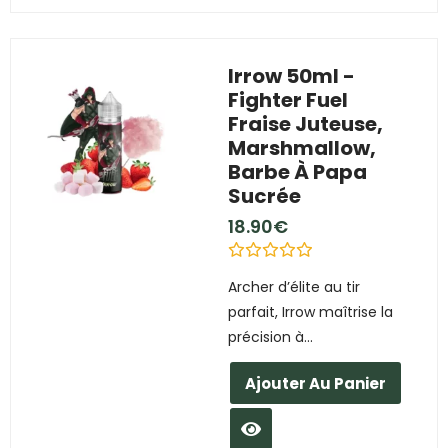
Irrow 50ml -
Fighter Fuel
Fraise Juteuse,
Marshmallow,
Barbe À Papa
Sucrée
18.90
€
N
Archer d’élite au tir
o
t
parfait, Irrow maîtrise la
e
0
précision à...
s
u
r
Ajouter Au Panier
5