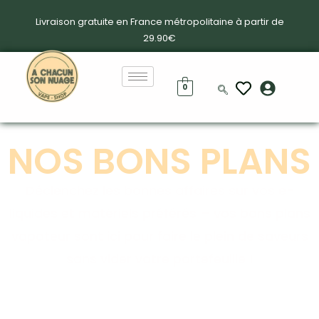
Livraison gratuite en France métropolitaine à partir de
29.90€
0
NOS BONS PLANS
Déclenchez les bonnes affaires sur vos e-
liquides et matériels préférés – vos bons plans
vapoteur sont ici pour faire le plein de saveurs
sans vider votre portefeuille !