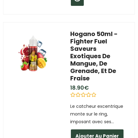
Hogano 50ml -
Fighter Fuel
Saveurs
Exotiques De
Mangue, De
Grenade, Et De
Fraise
18.90
€
N
Le catcheur excentrique
o
t
monte sur le ring,
e
0
imposant avec ses...
s
u
r
Ajouter Au Panier