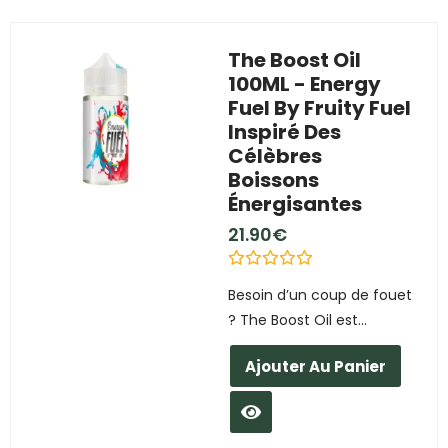
The Boost Oil
100ML - Energy
Fuel By Fruity Fuel
Inspiré Des
Célèbres
Boissons
Énergisantes
21.90
€
N
Besoin d’un coup de fouet
o
t
? The Boost Oil est...
e
0
s
Ajouter Au Panier
u
r
5