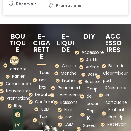
Réservoir
Promotions
BOU
E-
E-
DIY
ACC
TIQU
CIGA
LIQUI
ESSO
E
RETT
DE
IRES
Accessoire
E
Additif
Mon
Classic
Batterie
Arôme
compte
Tous
Menthe
Clearmiseur-
Base
Panier
nos
Fruités
pod
Booster
Commande
kits
Gourmand
Résistance
Coup
Nouveautés
Débutant
Découverte
et
de
Promotions
Confirmé
Boissons
cartouche
coeur
Blog
CBD
Frais
Embout
Top
Top
Pod
drip-tip
10
10
CBD
Réservoir
Saveur