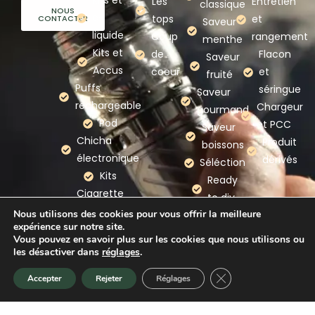
Kits et
Les
Entretien
classique
NOUS
e-
tops
et
CONTACTER
Saveur
liquide
Coup
rangement
menthe
Kits et
de
Flacon
Saveur
Accus
coeur
et
fruité
Puffs
séringue
Saveur
rechargeable
Chargeur
gourmand
Pod
et PCC
Saveur
Chicha
Produit
boissons
électronique
dérivés
Séléction
Kits
Ready
Cigarette
to diy
electronique
Nous utilisons des cookies pour vous offrir la meilleure
expérience sur notre site.
Nos
Vous pouvez en savoir plus sur les cookies que nous utilisons ou
marques
les désactiver dans
réglages
.
Fermer la bannière d
Accepter
Rejeter
Réglages
Accueil
Promotion
Nouveauté
Panier
Mention légales
–
Politique de confidentialité
–
CGV