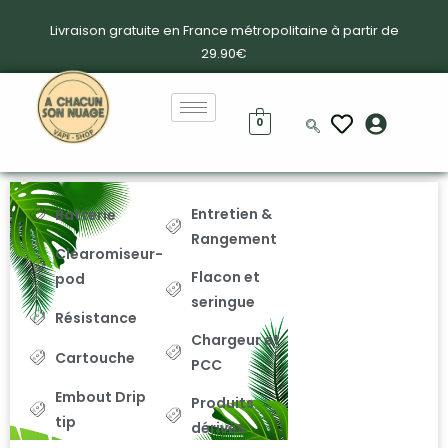
Livraison gratuite en France métropolitaine à partir de
29.90€
0
Entretien &
Batterie
Rangement
Clearomiseur-
Flacon et
pod
seringue
Résistance
Chargeur et
Cartouche
PCC
Embout Drip
Produits
tip
dérivés